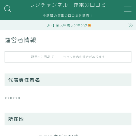
フクチャンネル 家電の口コミ
今話題の家電の口コミを調査！
MENU
【PR】楽天年間ランキング
お問い合わせ
お問い合わせ
運営者情報
サンプルページ
デモプリセット記事 #2
デモプリセット記事 #4
記事内に商品プロモーションを含む場合があります
デモプリセット記事 #4
デモプリセット記事 #5
デモプリセット記事 #5
代表責任者名
デモプリセット記事 #7
トップページ
xxxxxx
プライバシーポリシー・免責事項
利用規約／特定商取引法に基づく表記
有料記事の決済完了ページ
所在地
管理人プロフィール
記事一覧
運営者情報