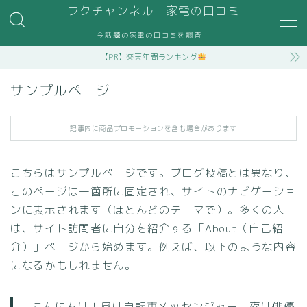
フクチャンネル 家電の口コミ
今話題の家電の口コミを調査！
MENU
【PR】楽天年間ランキング
お問い合わせ
お問い合わせ
サンプルページ
サンプルページ
デモプリセット記事 #2
デモプリセット記事 #4
記事内に商品プロモーションを含む場合があります
デモプリセット記事 #4
デモプリセット記事 #5
こちらはサンプルページです。ブログ投稿とは異なり、
デモプリセット記事 #5
このページは一箇所に固定され、サイトのナビゲーショ
デモプリセット記事 #7
トップページ
ンに表示されます（ほとんどのテーマで）。多くの人
プライバシーポリシー・免責事項
は、サイト訪問者に自分を紹介する「About（自己紹
利用規約／特定商取引法に基づく表記
介）」ページから始めます。例えば、以下のような内容
有料記事の決済完了ページ
になるかもしれません。
管理人プロフィール
記事一覧
運営者情報
こんにちは！昼は自転車メッセンジャー、夜は俳優